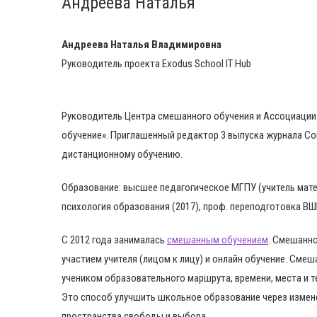
Андреева Наталья
Андреева Наталья Владимировна
Руководитель проекта Exodus School IT Hub
Руководитель Центра смешанного обучения и Ассоциации
обучение». Приглашенный редактор 3 выпуска журнала С
дистанционному обучению.
Образование: высшее педагогическое МГПУ (учитель мате
психология образования (2017), проф. переподготовка ВШ
С 2012 года занималась
смешанным обучением
. Смешанн
участием учителя (лицом к лицу) и онлайн обучение. См
учеником образовательного маршрута, времени, места и те
Это способ улучшить школьное образование через измене
пространства свободы и выбора.