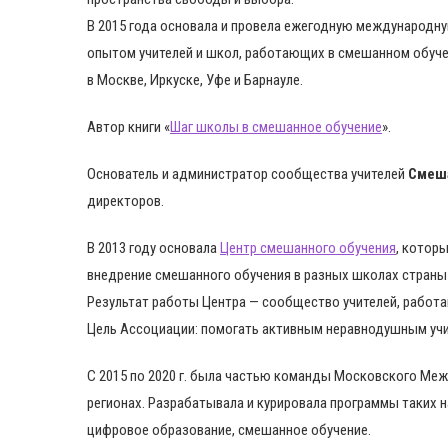
В 2015 года основала и провела ежегодную международн
опытом учителей и школ, работающих в смешанном обучен
в Москве, Иркуске, Уфе и Барнауле.
Автор книги «
Шаг школы в смешанное обучение
».
Основатель и администратор сообщества учителей
Смеша
директоров.
В 2013 году основала
Центр смешанного обучения
, котор
внедрение смешанного обучения в разных школах страны 
Результат работы Центра — сообщество учителей, рабо
Цель Ассоциации: помогать активным неравнодушным учит
С 2015 по 2020 г. была частью команды Московского Ме
регионах. Разрабатывала и курировала программы таких 
цифровое образование, смешанное обучение.